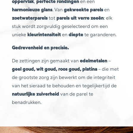
oppervlak
,
perfecte rondingen
en een
harmonieuze glans
. Van
gekweekte parels
en
zoetwaterparels
tot
parels uit verre zeeën
: elk
stuk wordt zorgvuldig geselecteerd om een
unieke
kleurintensiteit
en
diepte
te garanderen.
Gedrevenheid en precisie.
De zettingen zijn gemaakt van
edelmetalen
–
geel goud, wit goud, roos goud, platina
– die met
de grootste zorg zijn bewerkt om de integriteit
van het sieraad te behouden en tegelijkertijd de
natuurlijke zuiverheid
van de parel te
benadrukken.