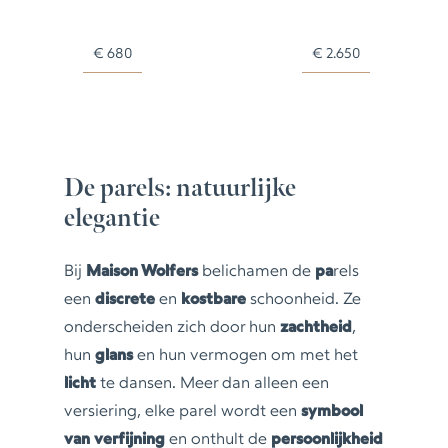
€
680
€
2.650
De parels: natuurlijke
elegantie
Bij
Maison Wolfers
belichamen de
pa
rels
een
discrete
en
kostbare
schoonheid. Ze
onderscheiden zich door hun
zachtheid
,
hun
glans
en hun vermogen om met het
licht
te dansen. Meer dan alleen een
versiering, elke parel wordt een
symbool
van verfijning
en onthult de
persoonlijkheid