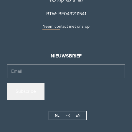
+32 (0)2 513 61 50
BTW: BE0432111541
Neem contact met ons op
NIEUWSBRIEF
Email
NL
FR
EN