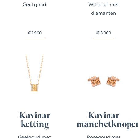
Geel goud
Witgoud met
diamanten
€
1.500
€
3.000
Kaviaar
Kaviaar
ketting
manchetknope
Geelgoud met
Roségoud met