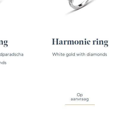
ng
Harmonie ring
adparadscha
White gold with diamonds
nds
Op
aanvraag