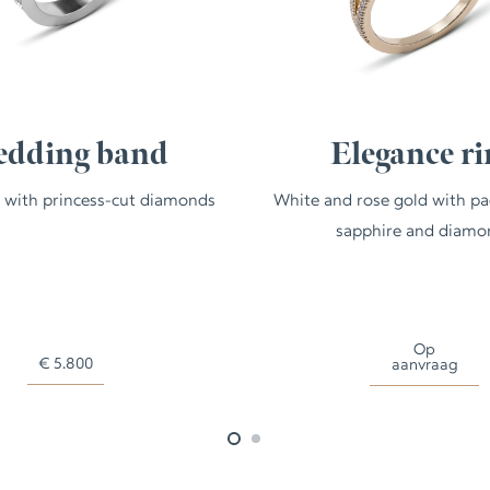
dding band
Elegance ri
 with princess-cut diamonds
White and rose gold with p
sapphire and diamo
Op
€
5.800
aanvraag