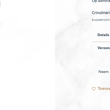
Op aanvr
Crinoliner
kussenvor
Details
Verzen
Neem 
Toevoe