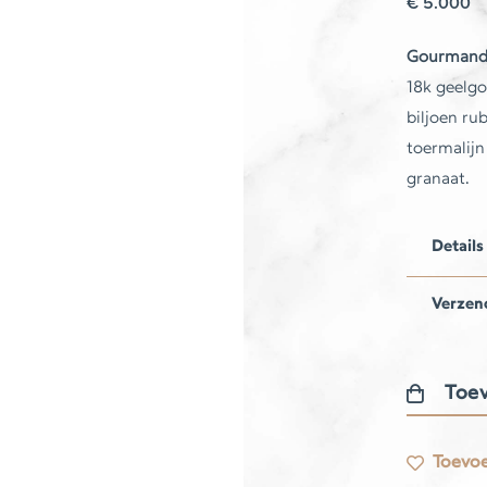
€
5.000
Gourmand
18k geelgo
biljoen rub
toermalijn
granaat.
Details
Verzen
Toev
Gourmand
ketting
Toevoe
aantal