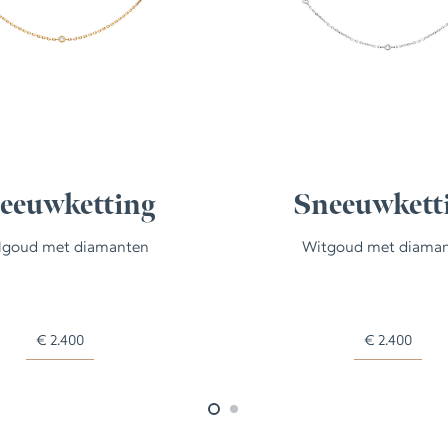
eeuwketting
Sneeuwkett
lgoud met diamanten
Witgoud met diama
€
2.400
€
2.400