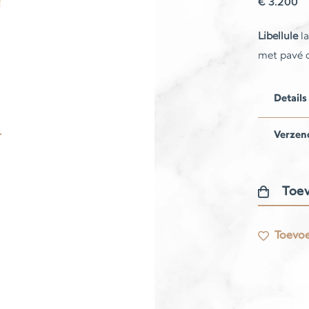
€
3.200
Libellule
la
met pavé 
Details
Verzen
Toev
Libellule
lange
Toevoe
ketting
aantal