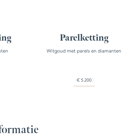
ing
Parelketting
nten
Witgoud met parels en diamanten
€
5.200
formatie