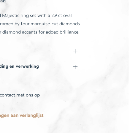
aag
Majestic ring set with a 2.9 ct oval
 framed by four marquise-cut diamonds
r diamond accents for added brilliance.
ding en verwerking
contact met ons op
gen aan verlanglijst