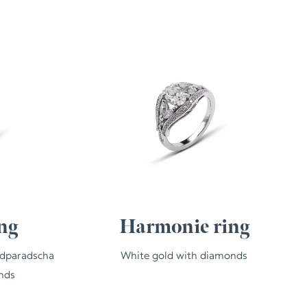
ng
Harmonie ring
adparadscha
White gold with diamonds
nds