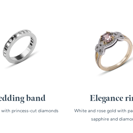
dding band
Elegance ri
 with princess-cut diamonds
White and rose gold with p
sapphire and diamo