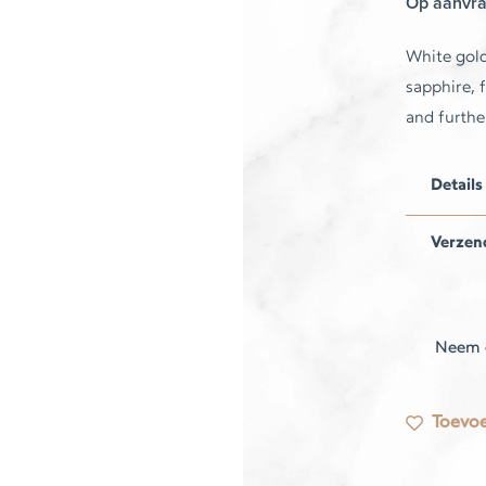
Op aanvr
White gold 
sapphire,
and furthe
Details
Verzen
Neem 
Toevoe