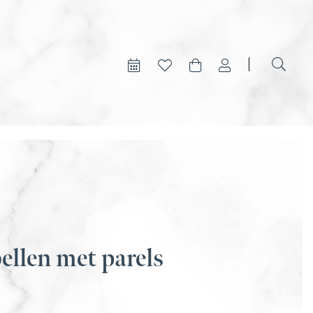
Geen producten in je winkelwagen.
ellen met parels