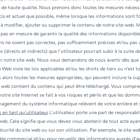
 de haute qualité. Nous prenons donc toutes les mesures nécessa
cis et actuel que possible, même lorsque les informations sont fo
à modifier, ajouter ou supprimer le contenu de notre site web. 
as en mesure de garantir la qualité des informations disponibles 
ons ne soient pas correctes, pas suffisamment précises et/ou pas
irects et indirects) que l’utilisateur pourrait subir à la suite de 
ur notre site web. Nous vous demandons de nous avertir dès que 
 Web viole les lois applicables et/ou les droits de tiers ou n’est
alors toutes les mesures appropriées, qui peuvent inclure la sup
te web contient du contenu qui peut être téléchargé. Vous compre
otre site Internet se fait à vos risques et périls et que les domm
gement du système informatique relèvent de votre entière et se
en tant qu’utilisateur
L’utilisateur porte une part de responsabi
eb. Cela signifie que vous devez vous abstenir de tout acte ayan
urité du site web ou sur son utilisation. Par exemple, le site web
e commercial et/ou pour recueillir des informations auprès d’autr