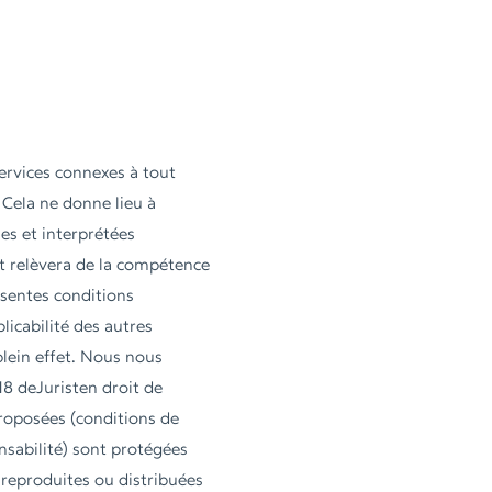
services connexes à tout
 Cela ne donne lieu à
es et interprétées
nt relèvera de la compétence
ésentes conditions
plicabilité des autres
plein effet. Nous nous
18 deJuristen droit de
proposées (conditions de
onsabilité) sont protégées
e reproduites ou distribuées