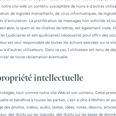
a notre site web un contenu susceptible de nuire à d’autres utili
ion de logiciels malveillants, de virus informatiques, de logiciel
ts d’annulation. La prolifération de messages non sollicités et/o
désirable, le spam et les chaînes de lettres, est également visée.
s (judiciaires et extrajudiciaires) nécessaires pour offrir des so
ateur est seul responsable de toutes les actions exercées sur le s
à d’autres utilisateurs. Dans ce cas, l’utilisateur est tenu de d
mniser de toute réclamation éventuelle.
propriété intellectuelle
 protégée, tout comme notre site Web et son contenu. Cette protec
uelle et bénéficie à toutes les parties, c’est-à-dire à Wolfers et au
ge des photos, vidéos, audio, textes, idées, notes, dessins, article
ur, des droits sur les logiciels, des droits sur les bases de donné