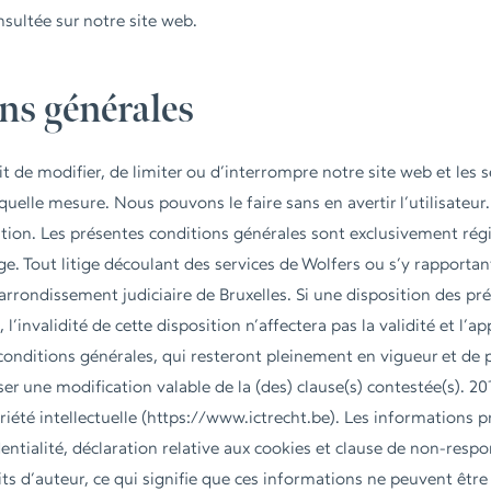
nsultée sur notre site web.
ons générales
t de modifier, de limiter ou d’interrompre notre site web et les 
elle mesure. Nous pouvons le faire sans en avertir l’utilisateur.
on. Les présentes conditions générales sont exclusivement régi
. Tout litige découlant des services de Wolfers ou s’y rapporta
arrondissement judiciaire de Bruxelles. Si une disposition des pr
 l’invalidité de cette disposition n’affectera pas la validité et l’ap
conditions générales, qui resteront pleinement en vigueur et de 
er une modification valable de la (des) clause(s) contestée(s). 20
iété intellectuelle (
https://www.ictrecht.be
). Les informations 
entialité, déclaration relative aux cookies et clause de non-resp
roits d’auteur, ce qui signifie que ces informations ne peuvent êtr