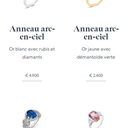
Anneau arc-
Anneau arc-
en-ciel
en-ciel
Or blanc avec rubis et
Or jaune avec
diamants
démantoïde verte
€
4.900
€
2.400