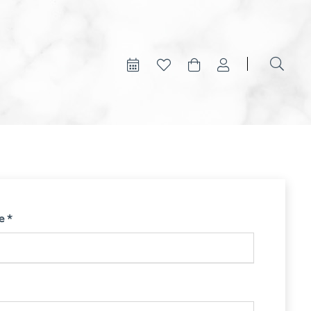
Obligatoire
ie
*
toire