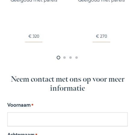
Geelgoud met parels
Geelgoud met parels
€
320
€
270
Neem contact met ons op voor meer
informatie
Voornaam
*