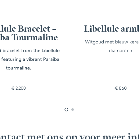
lule Bracelet –
Libellule ar
iba Tourmaline
Witgoud met blauw kera
 bracelet from the Libellule
diamanten
, featuring a vibrant Paraiba
tourmaline.
€
2.200
€
860
ntact met ons op voor meer in