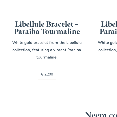
Libellule Bracelet –
Libel
Paraiba Tourmaline
Para
White gold bracelet from the Libellule
White gold
collection, featuring a vibrant Paraiba
collection
tourmaline.
€
2.200
Neem co