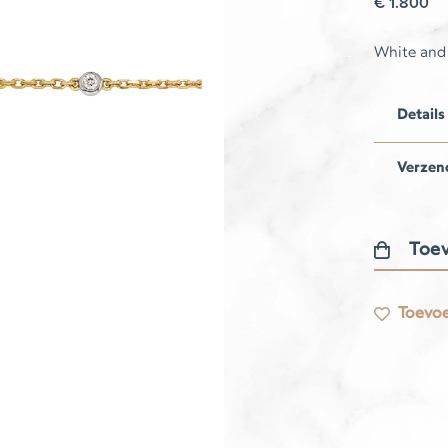
€
1.800
White and
Details
Verzen
Toev
Libellule
Bracelet
Toevoe
aantal