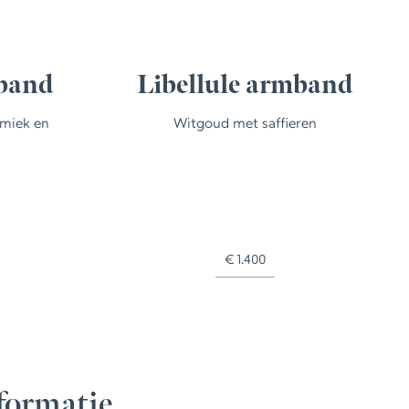
mband
Libellule armband
miek en
Witgoud met saffieren
€
1.400
formatie