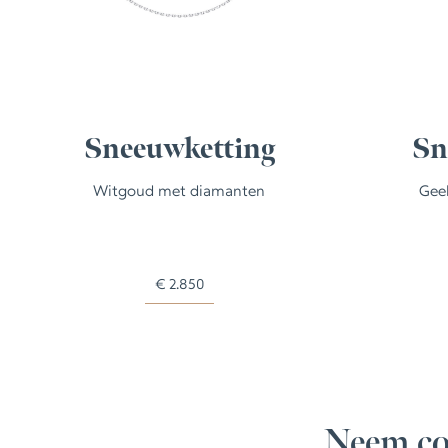
Sneeuwketting
Sn
Witgoud met diamanten
Gee
€
2.850
Neem co