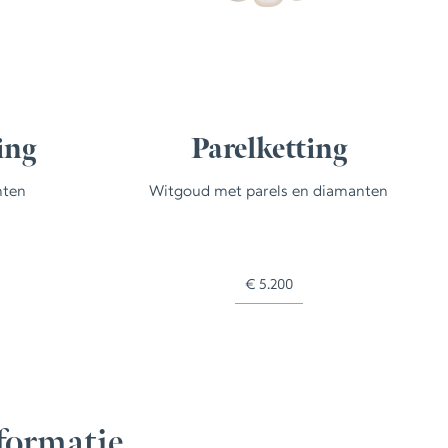
ing
Parelketting
nten
Witgoud met parels en diamanten
€
5.200
formatie