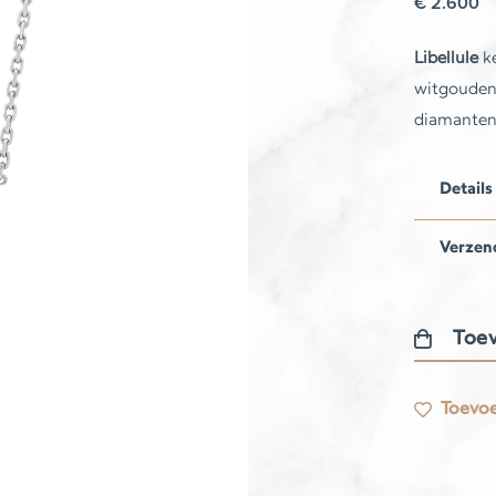
€
2.600
Libellule
ke
witgouden 
diamanten
Details
Verzen
Toev
Libellule
halskettin
Toevoe
aantal