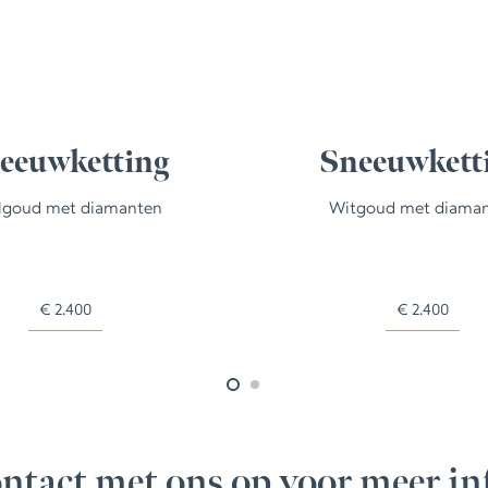
eeuwketting
Sneeuwkett
lgoud met diamanten
Witgoud met diama
€
2.400
€
2.400
ntact met ons op voor meer in