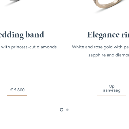
dding band
Elegance ri
 with princess-cut diamonds
White and rose gold with p
sapphire and diamo
Op
€
5.800
aanvraag