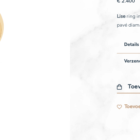
€
2.400
Lise
ring in
pavé diama
Details
Verzen
Toev
Lise
ring
Toevoe
aantal