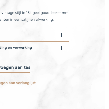
 vintage stijl in 18k geel goud, bezet met
nten in een satijnen afwerking.
ding en verwerking
oegen aan tas
gen aan verlanglijst