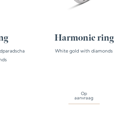
ng
Harmonie ring
adparadscha
White gold with diamonds
nds
Op
aanvraag