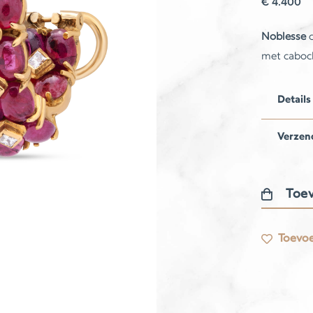
€
4.400
Noblesse
c
met caboc
Details
Verzen
Toev
Noblesse
oorbellen
Toevoe
aantal