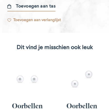
Toevoegen aan tas
Oorbellen
van
Toevoegen aan verlanglijst
vreugde
aantal
Dit vind je misschien ook leuk
Oorbellen
Oorbellen