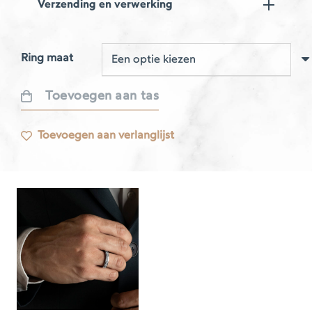
Verzending en verwerking
Ring maat
Toevoegen aan tas
Respire
railring
Toevoegen aan verlanglijst
in
witgoud
aantal