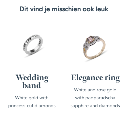
Dit vind je misschien ook leuk
g
Elegance ring
Harmoni
ring
White and rose gold
th
with padparadscha
White gold wi
monds
sapphire and diamonds
diamonds