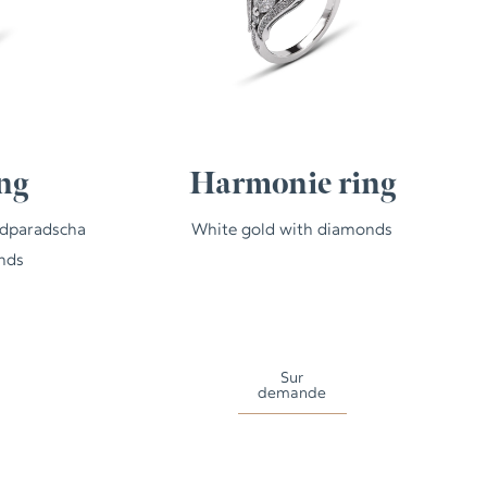
ng
Harmonie ring
adparadscha
White gold with diamonds
nds
Sur
demande