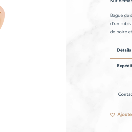
Sur dema
Bague de s
d’un rubis
de poire e
Détails
Expédi
Contac
Ajouter