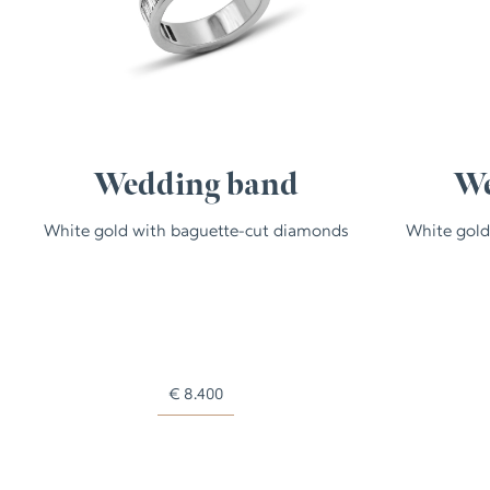
Wedding band
We
White gold with baguette-cut diamonds
White gold
€
8.400