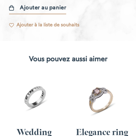
Ajouter au panier
quantité
de
Ajouter à la liste de souhaits
Bague
en
caviar
Vous pouvez aussi aimer
Wedding
Elegance ring