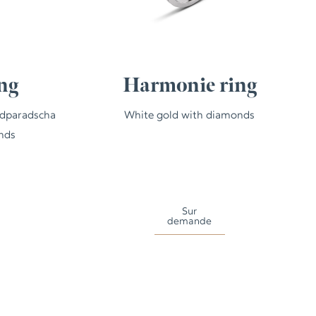
ng
Harmonie ring
adparadscha
White gold with diamonds
nds
Sur
demande