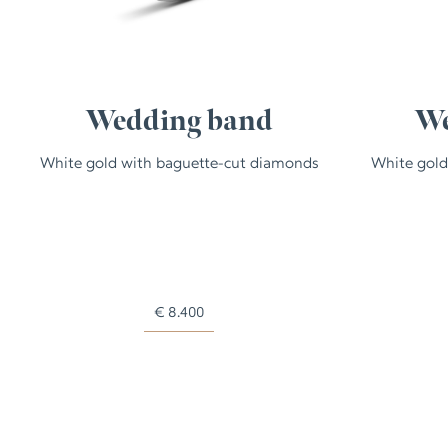
Wedding band
We
White gold with baguette-cut diamonds
White gold
€
8.400