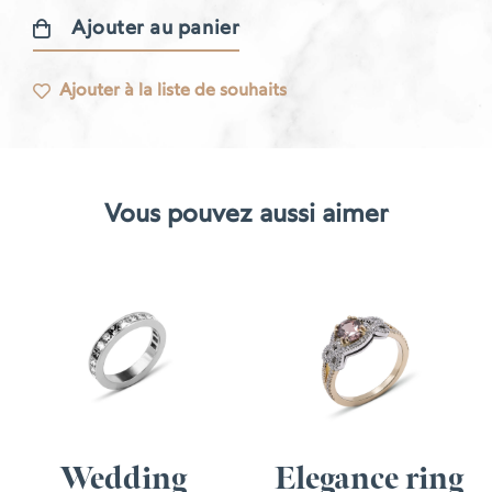
Ajouter au panier
quantité
de
Ajouter à la liste de souhaits
Bague
en
caviar
Vous pouvez aussi aimer
Wedding
Elegance ring