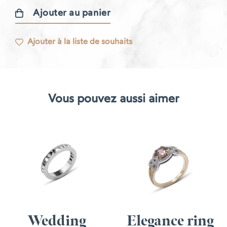
Ajouter au panier
quantité
de
Ajouter à la liste de souhaits
Bague
en
caviar
Vous pouvez aussi aimer
Wedding
Elegance ring