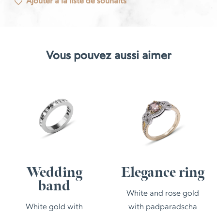
Ajouter à la liste de souhaits
Bague
Trésor
Vous pouvez aussi aimer
Wedding
Elegance ring
band
White and rose gold
White gold with
with padparadscha