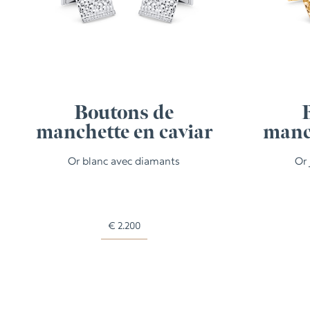
Boutons de
manchette en caviar
manch
Or blanc avec diamants
Or
€
2.200