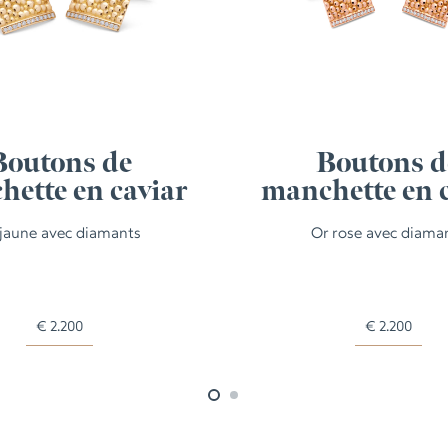
Boutons de
Boutons d
ette en caviar
manchette en 
 jaune avec diamants
Or rose avec diama
€
2.200
€
2.200