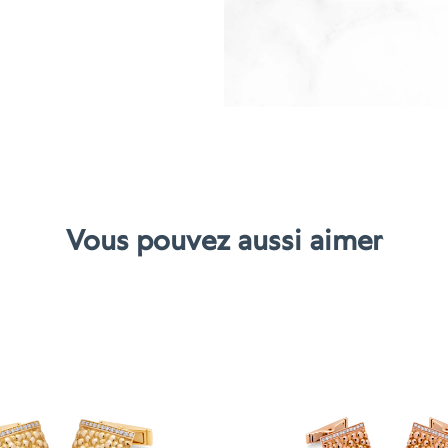
manchette
en
caviar
Vous pouvez aussi aimer