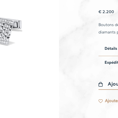
€
2.200
Boutons de
diamants p
Détails
Expédi
Ajou
quantité
de
Ajouter
Boutons
de