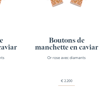
e
Boutons de
caviar
manchette en caviar
nts
Or rose avec diamants
€
2.200