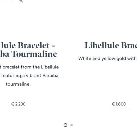
lule Bracelet –
Libellule Bra
iba Tourmaline
White and yellow gold wit
 bracelet from the Libellule
, featuring a vibrant Paraiba
tourmaline.
€
2.200
€
1.800