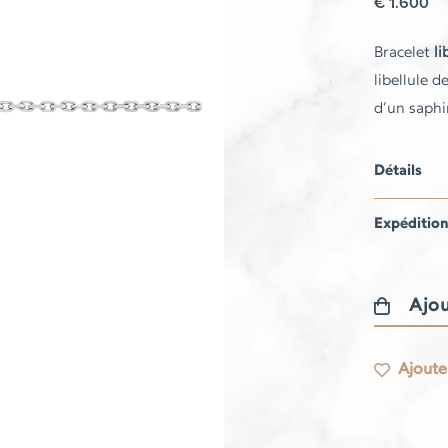
€
1.600
Bracelet
li
libellule d
d’un saphi
Détails
Expéditio
Ajou
quantité
de
Ajouter
Bracelet
Libellule