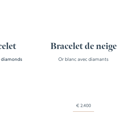
celet
Bracelet de neige
h diamonds
Or blanc avec diamants
€
2.400