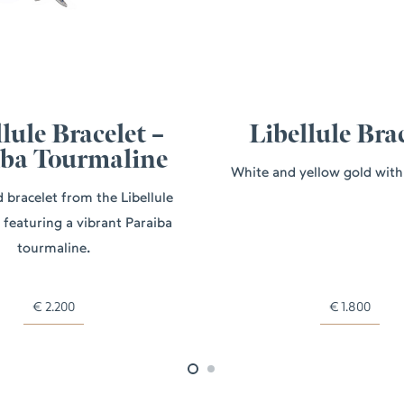
lule Bracelet –
Libellule Bra
iba Tourmaline
White and yellow gold wit
 bracelet from the Libellule
, featuring a vibrant Paraiba
tourmaline.
€
2.200
€
1.800