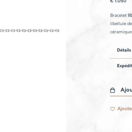
€
1.050
Bracelet
li
libellule d
céramique 
Détails
Expédi
Ajou
quantité
de
Ajouter
Bracelet
Libellule