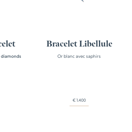
celet
Bracelet Libellule
h diamonds
Or blanc avec saphirs
€
1.400