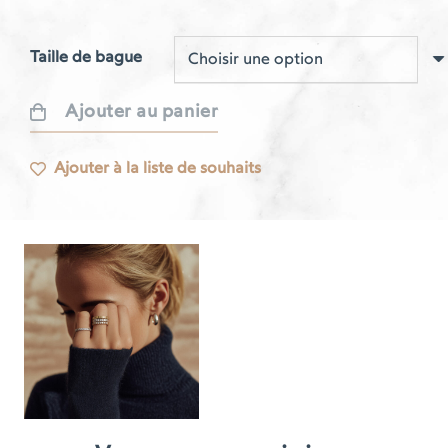
Taille de bague
Ajouter au panier
quantité
de
Ajouter à la liste de souhaits
Bague
respire
or
jaune