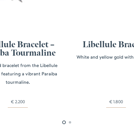
lule Bracelet –
Libellule Bra
iba Tourmaline
White and yellow gold wit
 bracelet from the Libellule
, featuring a vibrant Paraiba
tourmaline.
€
2.200
€
1.800