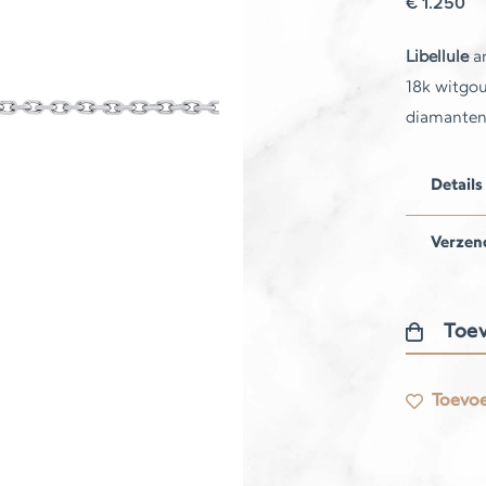
€
1.250
Libellule
ar
18k witgou
diamanten
Details
Verzen
Toev
Libellule
armband
Toevoe
aantal