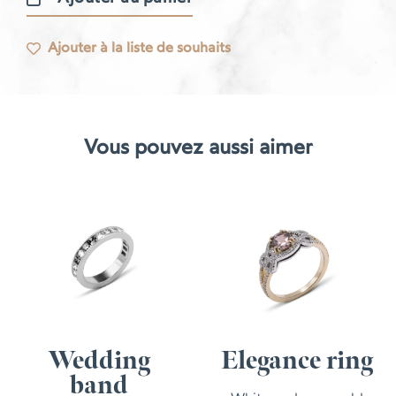
quantité
de
Ajouter à la liste de souhaits
Bague
en
caviar
Vous pouvez aussi aimer
Wedding
Elegance ring
band