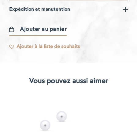
Expédition et manutention
Ajouter au panier
quantité
de
Ajouter à la liste de souhaits
Boucle
d'oreille
Gourmande
Vous pouvez aussi aimer