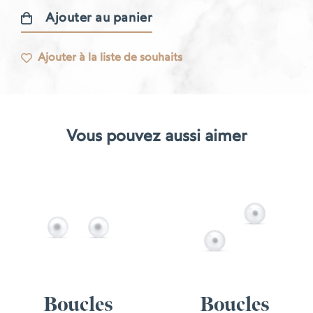
Ajouter au panier
quantité
de
Ajouter à la liste de souhaits
Boucles
d'oreilles
Gatsby
Vous pouvez aussi aimer
Boucles
Boucles