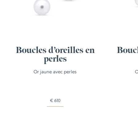
Boucles d’oreilles en
Boucl
perles
Or jaune avec perles
O
€
610