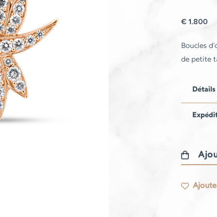
€
1.800
Boucles d’
de petite t
Détails
Expédi
Ajou
quantité
de
Ajouter
Boucles
d'oreilles