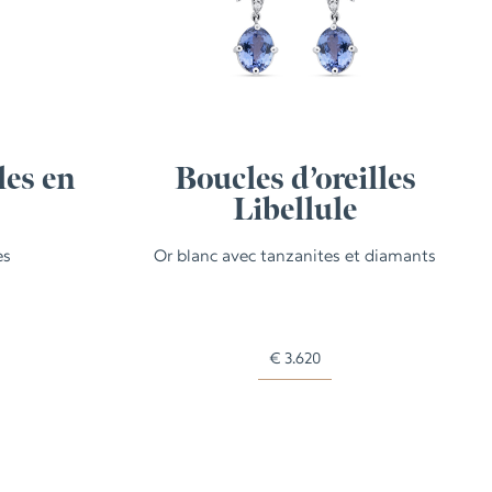
les en
Boucles d’oreilles
Libellule
es
Or blanc avec tanzanites et diamants
€
3.620