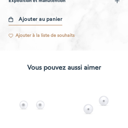
Expédition et manutention
Ajouter au panier
quantité
de
Ajouter à la liste de souhaits
Boucles
d'oreilles
Libellule
Vous pouvez aussi aimer