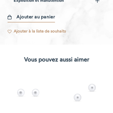
Expédition et manutention
Ajouter au panier
quantité
de
Ajouter à la liste de souhaits
Boucles
d'oreilles
Libellule
Vous pouvez aussi aimer