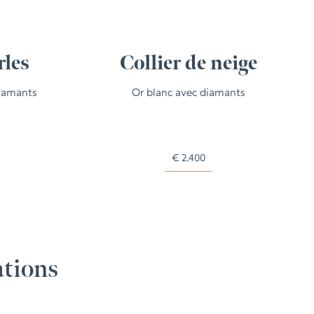
rles
Collier de neige
diamants
Or blanc avec diamants
€
2.400
ations