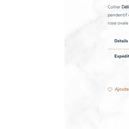
Collier
Dél
pendentif 
rose ovale
Détails
Expédi
Ajouter