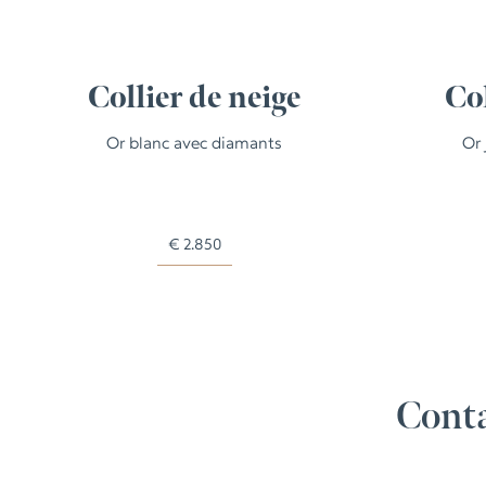
Collier de neige
Col
Or blanc avec diamants
Or
€
2.850
Conta