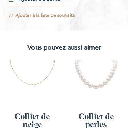
quantité
de
Ajouter à la liste de souhaits
Pendentif
fleur
Vous pouvez aussi aimer
Collier de
Collier de
neige
perles