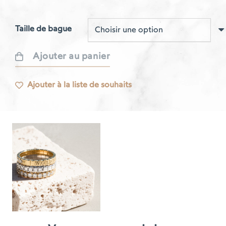
Taille de bague
Ajouter au panier
quantité
de
Ajouter à la liste de souhaits
Bague
Respire
or
rose