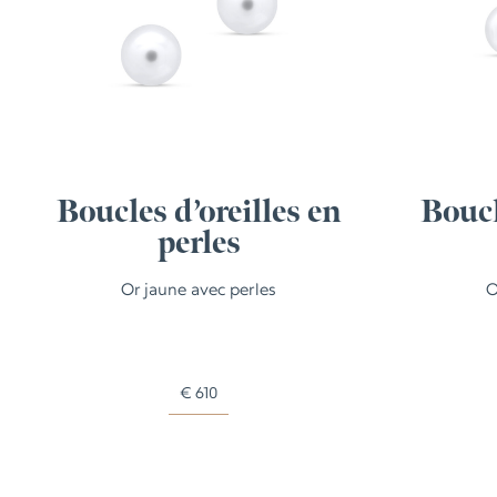
Boucles d’oreilles en
Boucl
perles
Or jaune avec perles
O
€
610