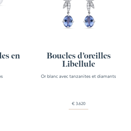
les en
Boucles d’oreilles
Libellule
es
Or blanc avec tanzanites et diamants
€
3.620