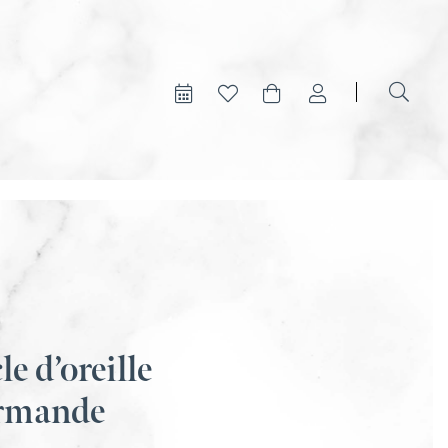
e d’oreille
rmande