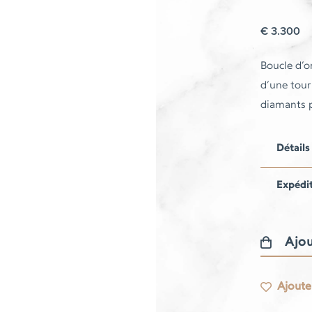
€
3.300
Boucle d’o
d’une tour
diamants p
Détails
Expédi
Ajou
quantité
de
Ajouter
Boucle