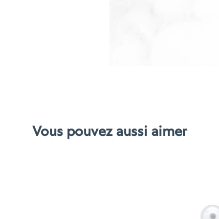
d'oreille
Gourmand
Vous pouvez aussi aimer