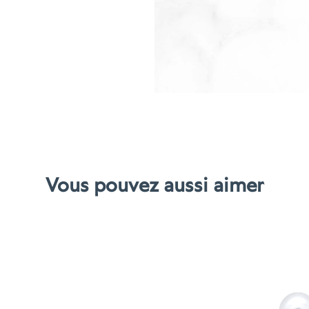
d'oreilles
Noblesse
Vous pouvez aussi aimer