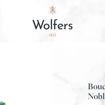
Boucl
Nobl