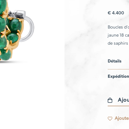
€
4.400
Boucles d’o
jaune 18 c
de saphirs
Détails
Expéditio
Ajou
quantité
de
Ajouter
Boucles